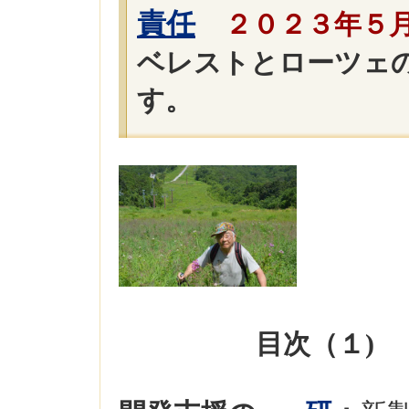
責任
２
０２３年５
ベレストとローツェ
す。
目次（１)