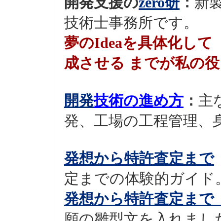
開発支援の
zero研
：
新
技術士事務所です。
夢のIdeaを具体化し
成させる までが私の
開発
技術の進め方
：
主
発、工場の工程管理、
発想から特許査定まで
定までの体験的ガイド
発想から特許査定まで
願の雛型文を入れまし