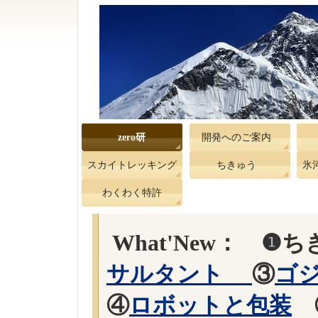
zero研
開発へのご案内
スカイトレッキング
ちきゅう
氷
わくわく特許
What'New： ❶
サルタント
③
ゴ
④
ロボットと包装