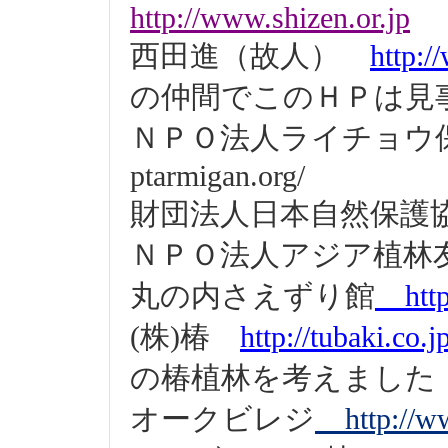
http://www.shizen.or.jp
西田進（故人）
http:/
の仲間でこのＨＰは見
ＮＰＯ法人ライチョウ
ptarmigan.org/
財団法人日本自然保護
ＮＰＯ法人アジア植林
丸の内さえずり館
http:
(株)椿
http://tubaki.co.j
の椿植林を考えました
オークビレジ
http://ww