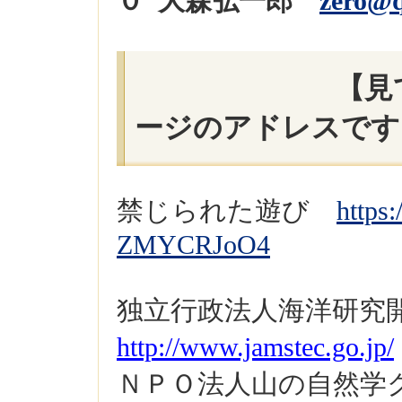
０ 大森弘一郎
zero@q
【見ていた
ージのアドレスです
禁じられた遊び
https
ZMYCRJoO4
独立行政法人海洋研
http://www.jamstec.go.jp/
ＮＰＯ法人山の自然