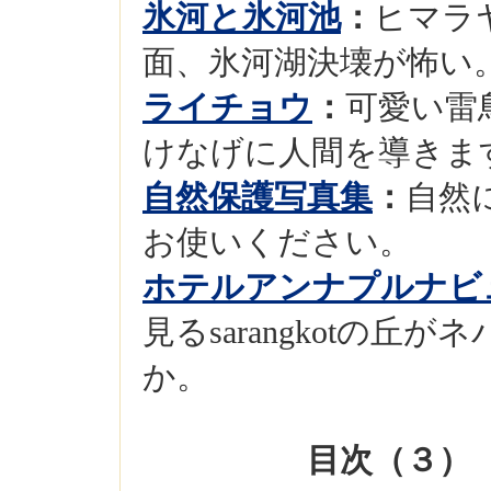
氷河と氷河池
：
ヒマラ
面、氷河湖決壊が怖い
ライチョウ
：
可愛い雷
けなげに人間を導きま
自然保護写真集
：
自然
お使いください。
ホテルアンナプルナビ
見るsarangkotの
か。
目次（３）