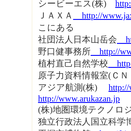
シービーエス(株)
http
ＪＡＸＡ
http://www.jax
こにある
社団法人日本山岳会
htt
野口健事務所
http://ww
植村直己自然学校
http:
原子力資料情報室(Ｃ
アジア航測(株)
http:/
http://www.arukazan.jp
(株)地圏環境テクノロ
独立行政法人国立科学